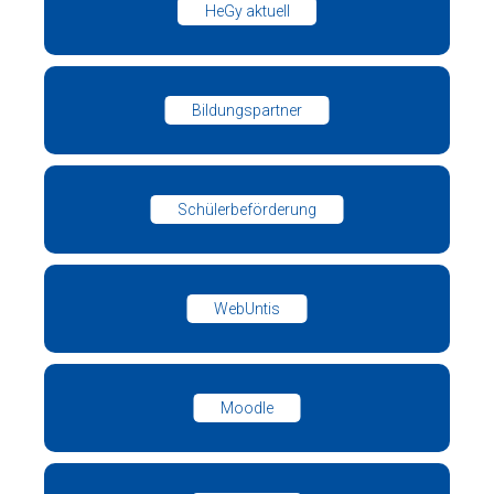
HeGy aktuell
Bildungspartner
Schülerbeförderung
WebUntis
Moodle