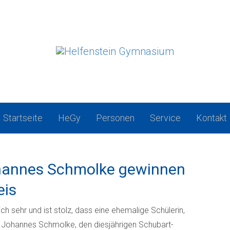
Startseite
HeGy
Personen
Service
Kontakt
hannes Schmolke gewinnen
eis
h sehr und ist stolz, dass eine ehemalige Schülerin,
er, Johannes Schmolke, den diesjährigen Schubart-