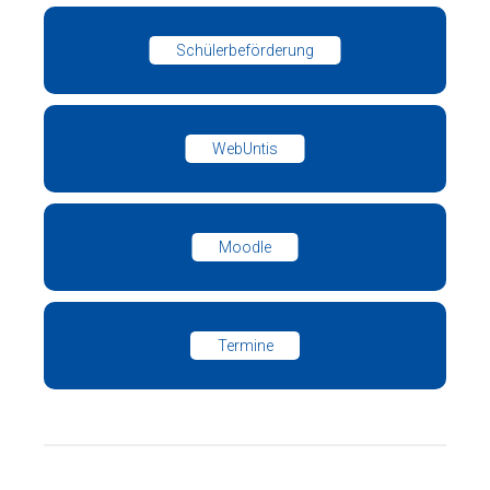
Schülerbeförderung
WebUntis
Moodle
Termine