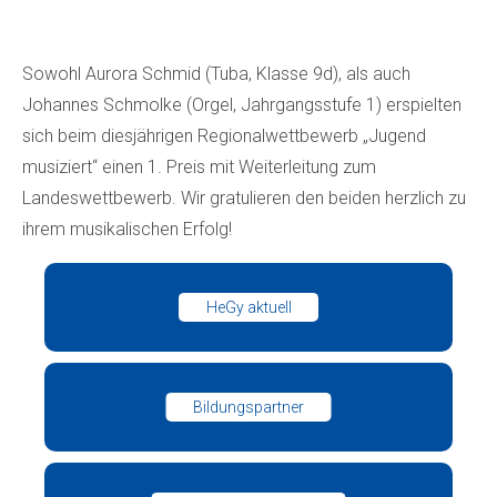
Sowohl Aurora Schmid (Tuba, Klasse 9d), als auch
Johannes Schmolke (Orgel, Jahrgangsstufe 1) erspielten
sich beim diesjährigen Regionalwettbewerb „Jugend
musiziert“ einen 1. Preis mit Weiterleitung zum
Landeswettbewerb. Wir gratulieren den beiden herzlich zu
ihrem musikalischen Erfolg!
HeGy aktuell
Bildungspartner