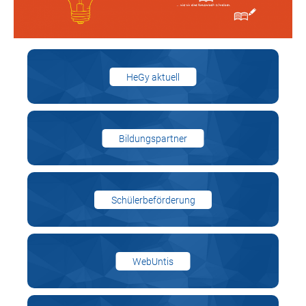
HeGy aktuell
Bildungspartner
Schülerbeförderung
WebUntis