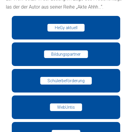
las der der Autor aus seiner Reihe „Akte Ahhh…“.
HeGy aktuell
Bildungspartner
Schülerbeförderung
WebUntis