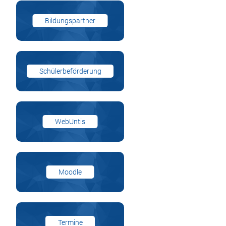
Bildungspartner
Schülerbeförderung
WebUntis
Moodle
Termine