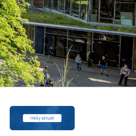
HeGy aktuell