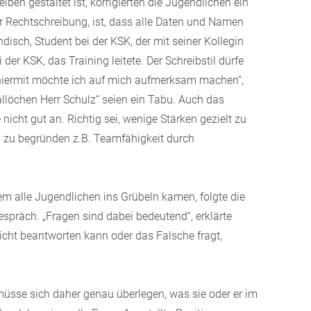
iben gestaltet ist, korrigierten die Jugendlichen ein
er Rechtschreibung, ist, dass alle Daten und Namen
ndisch, Student bei der KSK, der mit seiner Kollegin
der KSK, das Training leitete. Der Schreibstil dürfe
 „hiermit möchte ich auf mich aufmerksam machen“,
allöchen Herr Schulz“ seien ein Tabu. Auch das
icht gut an. Richtig sei, wenige Stärken gezielt zu
 zu begründen z.B. Teamfähigkeit durch
em alle Jugendlichen ins Grübeln kamen, folgte die
espräch. „Fragen sind dabei bedeutend“, erklärte
cht beantworten kann oder das Falsche fragt,
müsse sich daher genau überlegen, was sie oder er im