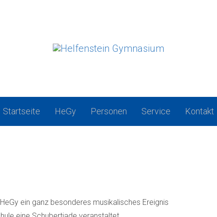
Startseite
HeGy
Personen
Service
Kontakt
m HeGy ein ganz besonderes musikalisches Ereignis
hule eine Schubertiade veranstaltet.