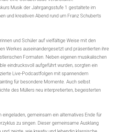
iskurs Musik der Jahrgangsstufe 1 gestaltete im
hen und kreativen Abend rund um Franz Schuberts
rinnen und Schüler auf vielfältige Weise mit den
en Werkes auseinandergesetzt und präsentierten ihre
ünstlerischen Formaten. Neben eigenen musikalischen
e eindrucksvoll aufgeführt wurden, sorgten ein
duzierte Live-Podcastfolgen mit spannendem
Painting für besondere Momente. Auch selbst
hte des Müllers neu interpretierten, begeisterten
eingeladen, gemeinsam ein alternatives Ende für
rzyklus zu singen. Dieser gemeinsame Ausklang
und zeigte, wie kreativ und lebendig klassische