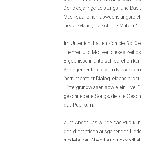
Der diesjährige Leistungs- und Bas
Musiksaal einen abwechslungsreic
Liederzyklus „Die schöne Müllerin“.
Im Unterricht hatten sich die Schüle
Themen und Motiven dieses zeitlos
Ergebnisse in unterschiedlichen k
Arrangements, die vom Kursensembl
instrumentaler Dialog, eigens pro
Hintergrundwissen sowie ein Live-
geschriebene Songs, die die Geschic
das Publikum.
Zum Abschluss wurde das Publikum 
den dramatisch ausgehenden Liede
rundete den Abend eindrucksvoll ab 