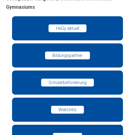
Gymnasiums
.
HeGy aktuell
Bildungspartner
Schülerbeförderung
WebUntis