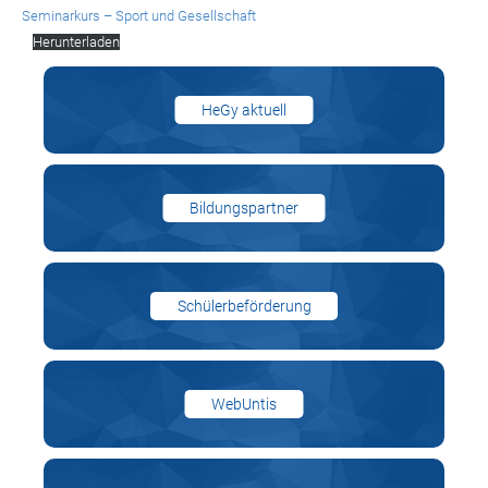
Seminarkurs – Sport und Gesellschaft
Herunterladen
HeGy aktuell
Bildungspartner
Schülerbeförderung
WebUntis