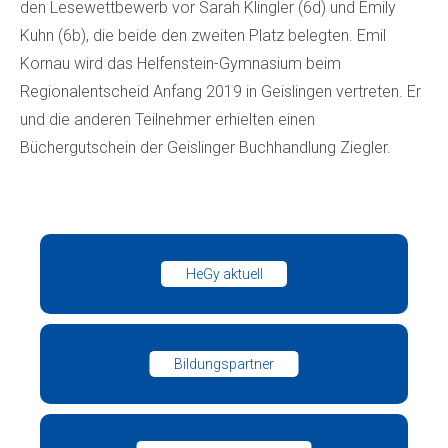
den Lesewettbewerb vor Sarah Klingler (6d) und Emily
Kuhn (6b), die beide den zweiten Platz belegten. Emil
Kornau wird das Helfenstein-Gymnasium beim
Regionalentscheid Anfang 2019 in Geislingen vertreten. Er
und die anderen Teilnehmer erhielten einen
Büchergutschein der Geislinger Buchhandlung Ziegler.
HeGy aktuell
Bildungspartner