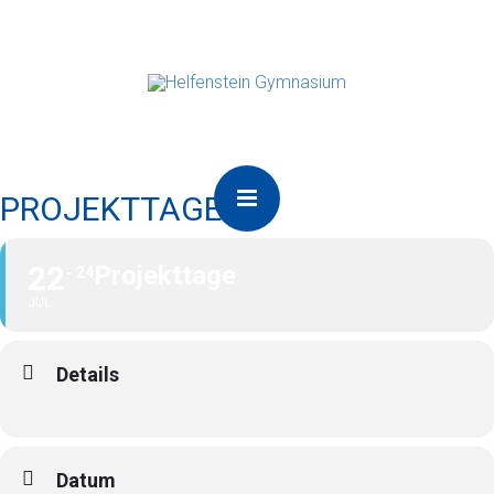
PROJEKTTAGE
22
Projekttage
24
JUL.
Details
Datum