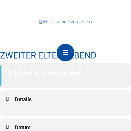
ZWEITER ELTERNABEND
14
Zweiter Elternabend
APR.
Details
Datum